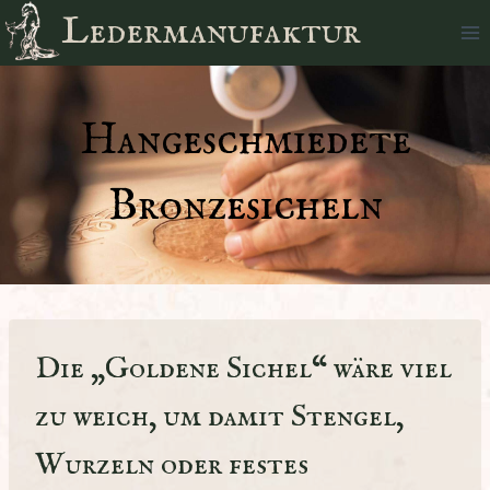
Zum
Ledermanufaktur
Inhalt
springen
Hangeschmiedete
Bronzesicheln
Die „Goldene Sichel“ wäre viel
zu weich, um damit Stengel,
Wurzeln oder festes